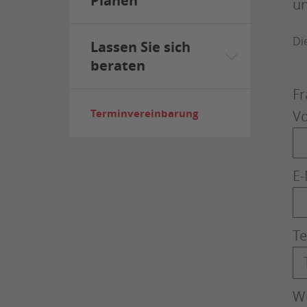
Planen
un
Di
Lassen Sie sich
beraten
Fr
Terminvereinbarung
V
E-
Te
W