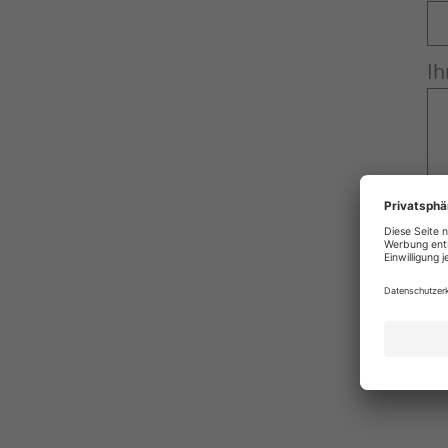
Ih
I
v
Hin
In