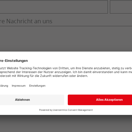
re Nachricht an uns
ch stimme zu, dass meine Angaben aus dem Kontaktformular zur 
erarbeitet werden. Die Daten werden nach abgeschlossener Bearbe
weis: Sie können Ihre Einwilligung jederzeit für die Zukunft per E
formationen zum Umgang mit Nutzerdaten finden Sie in unserer
Da