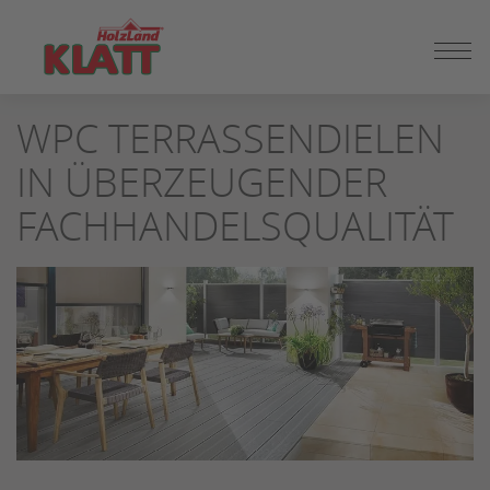
ZUM
WPC TERRASSENDIELEN
SEITENINHALT
SPRINGEN
IN ÜBERZEUGENDER
FACHHANDELSQUALITÄT