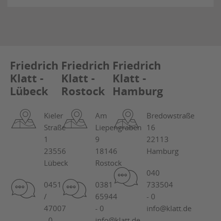
Friedrich
Friedrich
Friedrich
Klatt -
Klatt -
Klatt -
Lübeck
Rostock
Hamburg
Kieler
Am
Bredowstraße
Straße
Liepengraben
16
1
9
22113
23556
18146
Hamburg
Lübeck
Rostock
040
0451
0381
733504
/
65944
- 0
47007
- 0
info@klatt.de
- 0
info@klatt.de