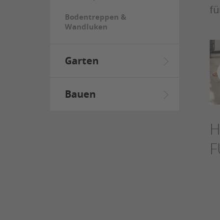
fü
Bodentreppen &
Wandluken
Garten
Bauen
H
F