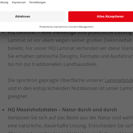
Unsere
Vinylböden
sind frei von Phtalaten und sowohl in
erhältlich. Gestalten Sie Ihr Heim mit täuschend echten
Marmor, Schiefer und Beton.
HQ Laminat – eine vielseitige und praktische Lösung
Laminat ist vor allem wegen seiner großen Dekorvielfal
beliebt. Für unser HQ Laminat verbinden wir diese Stärk
Sie erhalten zahlreiche Designs, Formate und Ausführ
bis hin zur traditionellen Landhausdiele.
Die synchron geprägte Oberfläche unserer
Laminatböd
und in den entsprechenden Nutzklassen ist unser Lami
geeignet.
HQ Massivholzdielen – Natur durch und durch
Verlassen Sie sich auf das Beste aus der Natur und wäh
eine natürliche, dauerhafte Lösung. Entscheiden Sie si