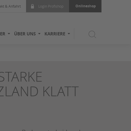
Onlineshop
akt & Anfahrt
Login Profishop
ER
ÜBER UNS
KARRIERE
STARKE
ZLAND KLATT