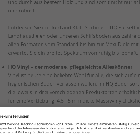
und durch aus bestem Holz und sind somit nicht nur s
und robust.
Entdecken Sie im HolzLand Klatt Sortiment HQ Parkett i
Landhausdielen oder unseren Schiffsboden aus zahlreich
allen Formaten vom Standard bis hin zur Maxi-Diele mit
erwartet Sie ein breites Spektrum von ruhig bis lebhaft.
HQ Vinyl – der moderne, pflegeleichte Alleskönner
Vinyl ist heute eine beliebte Wahl für alle, die sich au
hygienischen Boden verlassen wollen. Im HQ Bodensort
die jeweils in drei verschiedenen Produktarten erhältlic
für eine Verklebung, 4,5 - 5 mm dicke Massivvinylclick
unser Vinylfertigboden mit einer Dicke von 9,5 - 10 mm.
sich um Dielen zur schwimmenden Verlegung aus Vinyl a
Trittschalldämmung.