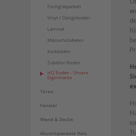
Ob
Fischgrätparkett
wo
Vinyl-/ Designboden
de
Laminat
fü
be
Massivholzdielen
Pr
Korkböden
Zubehör Boden
Ho
HQ Boden - Unsere
Si
Eigenmarke
ex
Türen
Ho
Fenster
Ha
Wand & Decke
so
Tr
Akustikpaneele Holz