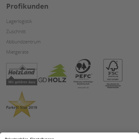
Profikunden
Lagerlogistik
Zuschnitt
Abbundzentrum
Mietgeräte