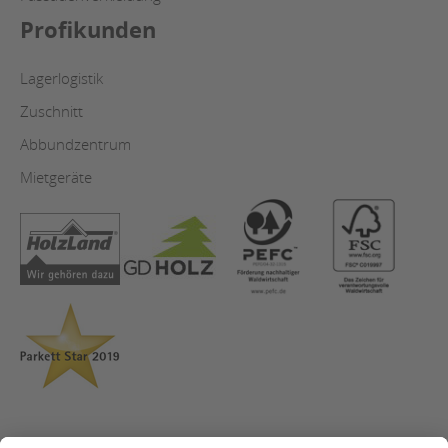
Profikunden
Lagerlogistik
Zuschnitt
Abbundzentrum
Mietgeräte