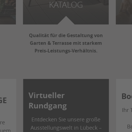
KATALOG
Qualität für die Gestaltung von
Garten & Terrasse mit starkem
Preis-Leistungs-Verhältnis.
Virtueller
Bo
GE
Rundgang
Ihr
Entdecken Sie unsere große
re
B
Ausstellungswelt in Lübeck –
quem