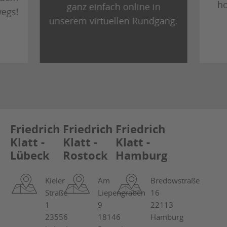
ho
ganz einfach online in
egs!
unserem virtuellen Rundgang.
Friedrich
Friedrich
Friedrich
Klatt -
Klatt -
Klatt -
Lübeck
Rostock
Hamburg
Kieler
Am
Bredowstraße
Straße
Liepengraben
16
1
9
22113
23556
18146
Hamburg