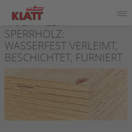
ZUM
SEITENINHALT
MULTITALENT
SPRINGEN
SPERRHOLZ:
WASSERFEST VERLEIMT,
BESCHICHTET, FURNIERT