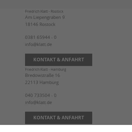
Friedrich Klatt - Rostock
Am Liepengraben 9
18146 Rostock
0381 65944 - 0
info@klatt.de
KONTAKT & ANFAHRT
Friedrich Klatt - Hamburg
Bredowstraße 16
22113 Hamburg
040 733504 - 0
info@klatt.de
KONTAKT & ANFAHRT