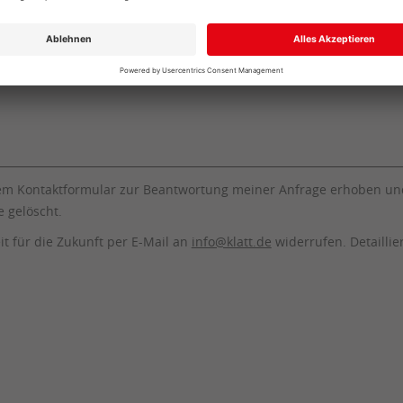
em Kontaktformular zur Beantwortung meiner Anfrage erhoben und
 gelöscht.
it für die Zukunft per E-Mail an
info@klatt.de
widerrufen. Detailli