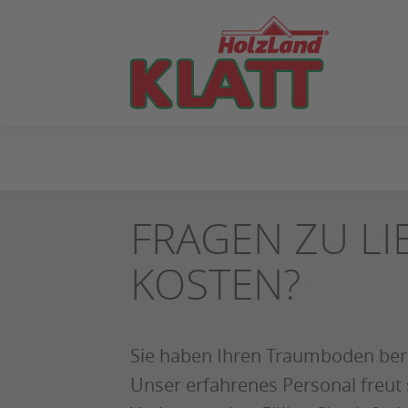
ZUM
SEITENINHALT
SPRINGEN
FRAGEN ZU LI
KOSTEN?
Sie haben Ihren Traumboden bere
Unser erfahrenes Personal freut