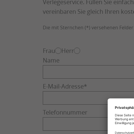
Verlegeservice. Füllen Sie einfa
vereinbaren Sie gleich Ihren ko
Die mit Sternchen (*) versehenen Felder s
Frau
Herr
Name
E-Mail-Adresse
*
Telefonnummer