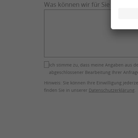
Was können wir für Sie tun?
*
Ich stimme zu, dass meine Angaben aus d
abgeschlossener Bearbeitung Ihrer Anfrage
Hinweis: Sie können Ihre Einwilligung jederze
finden Sie in unserer
Datenschutzerklärung
.